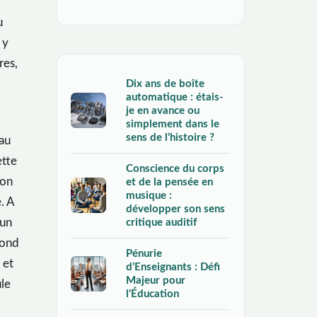
u
 y
res,
Dix ans de boîte
automatique : étais-
je en avance ou
simplement dans le
sens de l’histoire ?
 au
ette
Conscience du corps
son
et de la pensée en
musique :
. A
développer son sens
critique auditif
 un
cond
Pénurie
 et
d’Enseignants : Défi
Majeur pour
ule
l’Éducation