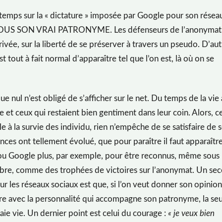
s temps sur la « dictature » imposée par Google pour son résea
SOUS SON VRAI PATRONYME. Les défenseurs de l’anonymat
rivée, sur la liberté de se préserver à travers un pseudo. D’aut
st tout à fait normal d’apparaître tel que l’on est, là où on se
 nul n’est obligé de s’afficher sur le net. Du temps de la vie
que et ceux qui restaient bien gentiment dans leur coin. Alors, c
ble à la survie des individu, rien n’empêche de se satisfaire de 
nces ont tellement évolué, que pour paraître il faut apparaître
k ou Google plus, par exemple, pour être reconnus, même sous
mbre, comme des trophées de victoires sur l’anonymat. Un se
r les réseaux sociaux est que, si l’on veut donner son opinion
ire avec la personnalité qui accompagne son patronyme, la se
aie vie. Un dernier point est celui du courage :
« je veux bien