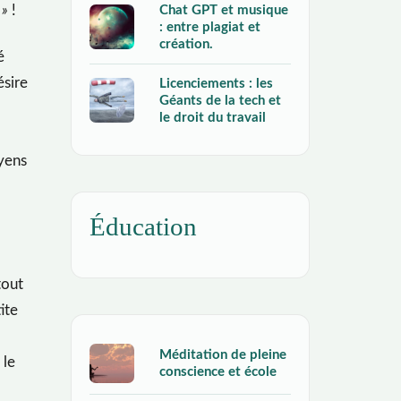
Chat GPT et musique
 »
!
: entre plagiat et
création.
é
ésire
Licenciements : les
Géants de la tech et
le droit du travail
oyens
Éducation
tout
ite
Méditation de pleine
 le
conscience et école