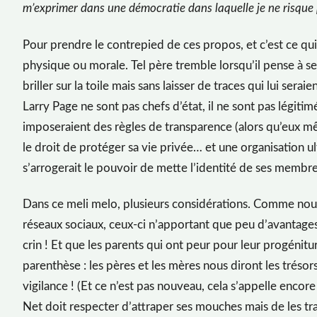
m’exprimer dans une démocratie dans laquelle je ne risque 
Pour prendre le contrepied de ces propos, et c’est ce qui 
physique ou morale. Tel père tremble lorsqu’il pense à s
briller sur la toile mais sans laisser de traces qui lui ser
Larry Page ne sont pas chefs d’état, il ne sont pas légitim
imposeraient des règles de transparence (alors qu’eux mê
le droit de protéger sa vie privée… et une organisation ult
s’arrogerait le pouvoir de mette l’identité de ses membre
Dans ce meli melo, plusieurs considérations. Comme nous 
réseaux sociaux, ceux-ci n’apportant que peu d’avantages 
crin ! Et que les parents qui ont peur pour leur progénit
parenthèse : les pères et les mères nous diront les tréso
vigilance ! (Et ce n’est pas nouveau, cela s’appelle encore
Net doit respecter d’attraper ses mouches mais de les tra