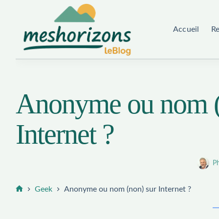
Passer
au
Accueil
R
contenu
Anonyme ou nom (
Internet ?
Ph
Geek
Anonyme ou nom (non) sur Internet ?
Accueil