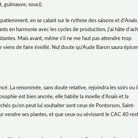
t, guimauve, souci).
e, patiemment, en se calant sur le rythme des saisons et d’Anaïs 
nts en harmonie avec les cycles de production, j’ai hâte d’ac
ûtantes. Mais avant, même s’il ne me faut pas attendre trop
e viens de faire éveillé. Nul doute qu’Aude Baron saura épice
!
cé. La renommée, sans doute relative, rejoindra les soirs ou i
losophie est bien ancrée, elle habite la moelle d’Anaïs et la
rchés qu’on peut lui souhaiter sont ceux de Pontorson, Saint-
r vendre ses plantes, et que ceux ou sévissent le CAC 40 res