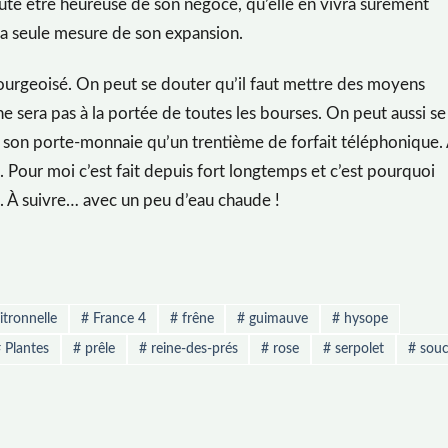
oute être heureuse de son négoce, qu’elle en vivra sûrement
 la seule mesure de son expansion.
ourgeoisé. On peut se douter qu’il faut mettre des moyens
 ne sera pas à la portée de toutes les bourses. On peut aussi se
 son porte-monnaie qu’un trentième de forfait téléphonique.
e. Pour moi c’est fait depuis fort longtemps et c’est pourquoi
ce. À suivre… avec un peu d’eau chaude !
tronnelle
#
France 4
#
frêne
#
guimauve
#
hysope
#
Plantes
#
prêle
#
reine-des-prés
#
rose
#
serpolet
#
souc