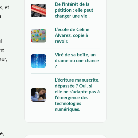
De l’intérêt de la
s, et
pétition : elle peut
changer une vie !
u
L’école de Céline
Alvarez, copie à
i
revoir.
nt
Viré de sa boîte, un
eur,
drame ou une chance
?
L’écriture manuscrite,
dépassée ? Oui, si
elle ne s’adapte pas à
l’émergence des
technologies
numériques.
e,