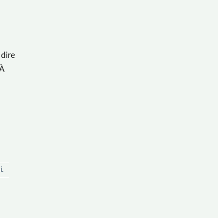
 dire
 À
i.