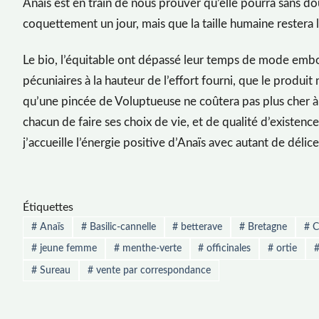
Anaïs est en train de nous prouver qu’elle pourra sans d
coquettement un jour, mais que la taille humaine restera
Le bio, l’équitable ont dépassé leur temps de mode emb
pécuniaires à la hauteur de l’effort fourni, que le produit
qu’une pincée de Voluptueuse ne coûtera pas plus cher à
chacun de faire ses choix de vie, et de qualité d’existenc
j’accueille l’énergie positive d’Anaïs avec autant de déli
Étiquettes
#
Anaïs
#
Basilic-cannelle
#
betterave
#
Bretagne
#
Ci
#
jeune femme
#
menthe-verte
#
officinales
#
ortie
#
Sureau
#
vente par correspondance