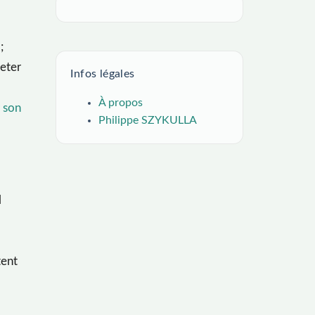
;
heter
Infos légales
À propos
r
son
Philippe SZYKULLA
l
tent