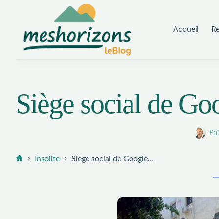
Passer
au
Accueil
R
contenu
Siège social de G
Phi
Insolite
Siège social de Google…
Accueil